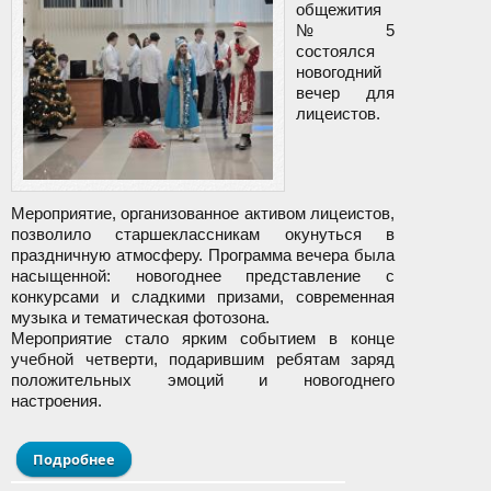
общежития
№5
состоялся
новогодний
вечер для
лицеистов.
Мероприятие, организованное активом лицеистов,
позволило старшеклассникам окунуться в
праздничную атмосферу. Программа вечера была
насыщенной: новогоднее представление с
конкурсами и сладкими призами, современная
музыка и тематическая фотозона.
Мероприятие стало ярким событием в конце
учебной четверти, подарившим ребятам заряд
положительных эмоций и новогоднего
настроения.
Подробнее
о Новогодняя вечер для лицеистов