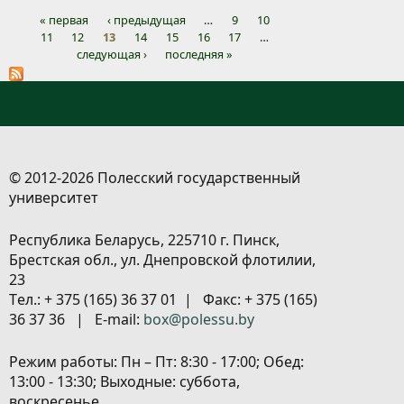
« первая
‹ предыдущая
…
9
10
11
12
13
14
15
16
17
…
Страницы
следующая ›
последняя »
© 2012-2026 Полесский государственный
университет
Республика Беларусь, 225710 г. Пинск,
Брестская обл., ул. Днепровской флотилии,
23
Tел.: + 375 (165) 36 37 01 | Факс: + 375 (165)
36 37 36 | E-mail:
box@polessu.by
Режим работы: Пн – Пт: 8:30 - 17:00; Обед:
13:00 - 13:30; Выходные: суббота,
воскресенье.