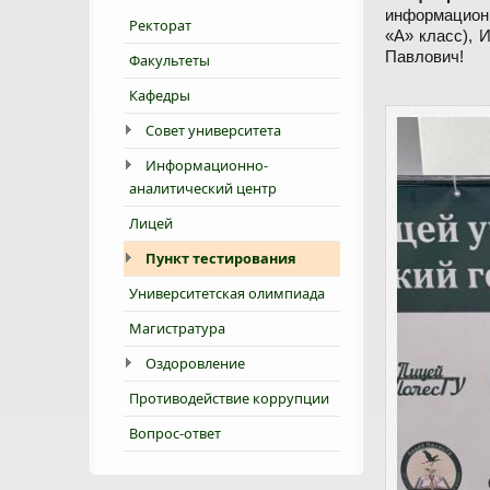
информацион
Ректорат
«А» класс), 
Павлович!
Факультеты
Кафедры
Совет университета
Информационно-
аналитический центр
Лицей
Пункт тестирования
Университетская олимпиада
Магистратура
Оздоровление
Противодействие коррупции
Вопрос-ответ