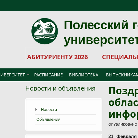
Перейти к основному содержанию
Полесский 
университе
АБИТУРИЕНТУ 2026
СПЕЦИАЛЬ
ИВЕРСИТЕТ
РАСПИСАНИЕ
БИБЛИОТЕКА
ВЫПУСКНИКА
Поздр
Новости и объявления
обла
Новости
инфо
Объявления
ОПУБЛИКОВАНО П
21 февраля