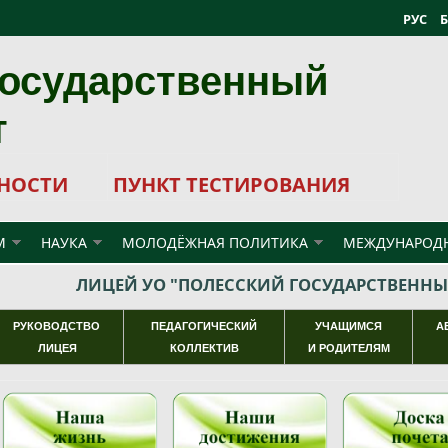
РУС
государственный
т
НОСТИ
ПУНКТ ТЕСТИРОВАНИЯ
М
НАУКА
МОЛОДЁЖНАЯ ПОЛИТИКА
МЕЖДУНАРОДН
ЛИЦЕЙ УО "ПОЛЕССКИЙ ГОСУДАРСТВЕННЫ
РУКОВОДСТВО
ПЕДАГОГИЧЕСКИЙ
УЧАЩИМСЯ
А
ЛИЦЕЯ
КОЛЛЕКТИВ
И РОДИТЕЛЯМ