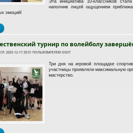
Эта инициатива 10-классников стала
наполнив лицей ощущением приближа
ых эмоций!
о Новогодний экспресс от 10-классников
дественский турнир по волейболу завершё
Р, 2025-12-17 20:51 ПОЛЬЗОВАТЕЛЕМ
OSOT
Три дня на игровой площадке спорти
участницы проявляли максимальную орг
мастерство.