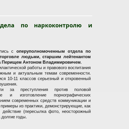
 наш общий приоритет
тдела по наркоконтролю и
ились с
оперуполномоченным отдела по
торговле людьми, старшим лейтенантом
а Перищем Антоном Владимировичем
.
илактической работы и правового воспитания
жным и актуальным темам современности.
ся 10-11 классов серьезный и откровенный
арушения.
сти за преступления против половой
ение и изготовление порнографических
анием современных средств коммуникации и
 примеры из практики, демонстрирующие, как
, действие (пересылка фото, неосторожный
 долгие годы.