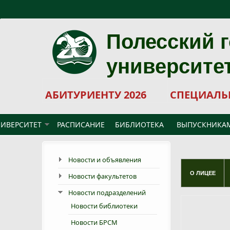
Перейти к основному содержанию
Полесский 
университе
АБИТУРИЕНТУ 2026
СПЕЦИАЛЬ
ИВЕРСИТЕТ
РАСПИСАНИЕ
БИБЛИОТЕКА
ВЫПУСКНИКА
Новости и объявления
О ЛИЦЕЕ
Новости факультетов
Новости подразделений
Новости библиотеки
Новости БРСМ