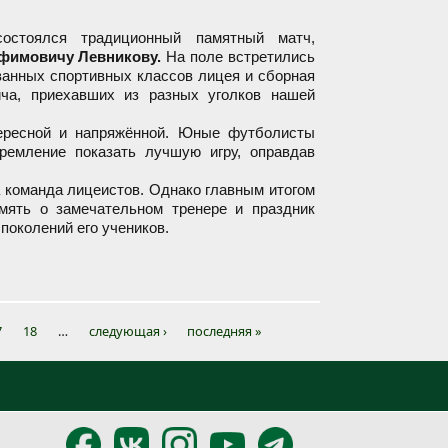
стоялся традиционный памятный матч,
фимовичу Левникову.
На поле встретились
ванных спортивных классов лицея и сборная
ча, приехавших из разных уголков нашей
ересной и напряжённой. Юные футболисты
ремление показать лучшую игру, оправдав
а команда лицеистов. Однако главным итогом
мять о замечательном тренере и праздник
поколений его учеников.
листов со всей страны
7
18
…
следующая ›
последняя »