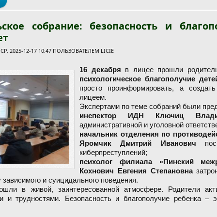
о VlII Рождественский турнир по волейболу завершён!
ьское собрание: безопасность и благ
ет
Р, 2025-12-17 10:47 ПОЛЬЗОВАТЕЛЕМ
LICIE
16 декабря
в лицее прошли родитель
психологическое благополучие дете
просто проинформировать, а создат
лицеем.
Экспертами по теме собраний были пред
инспектор ИДН Ключиц Влади
административной и уголовной ответств
начальник отделения по противодей
Яромчик Дмитрий Иванович
посв
киберпреступлений;
психолог филиала «Пинский межр
Кохнович Евгения Степановна
затрон
 зависимого и суицидального поведения.
ошли в живой, заинтересованной атмосфере. Родители акт
и и трудностями. Безопасность и благополучие ребенка – 