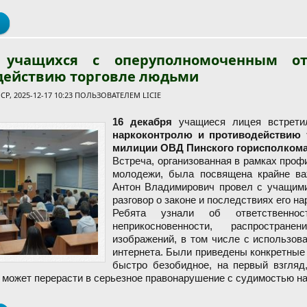
о Родительское собрание: безопасность и благополучие детей –
 учащихся с оперуполномоченным о
действию торговле людьми
Р, 2025-12-17 10:23 ПОЛЬЗОВАТЕЛЕМ
LICIE
16 декабря
учащиеся лицея встрет
наркоконтролю и противодействию 
милиции ОВД Пинского горисполком
Встреча, организованная в рамках проф
молодежи, была посвящена крайне ва
Антон Владимирович провел с учащими
разговор о законе и последствиях его н
Ребята узнали об ответственно
неприкосновенности, распростран
изображений, в том числе с использов
интернета. Были приведены конкретные
быстро безобидное, на первый взгляд
 может перерасти в серьезное правонарушение с судимостью на