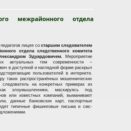
тролю и противодействию торговле людьми
ого межрайонного отдела
 педагогов лицея со
старшим следователем
онного отдела следственного комитета
лександром Эдуардовичем.
Мероприятие
х актуальных тем современности –
вич в доступной и наглядной форме раскрыл
одстерегающие пользователей в интернете.
ру таких распространённых мошеннических
 следователь на конкретных примерах из
 как злоумышленники, маскируясь под
анов или известных компаний, выманивают
ли, данные банковских карт, паспортные
лядят типичные фишинговые письма и смс-
едложениями.
ела следственного комитета Республики Беларусь