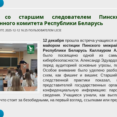
о Встреча учащихся с оперуполномоченным отдела по наркокон
а со старшим следователем Пинск
нного комитета Республики Беларусь
Т, 2025-12-12 16:25 ПОЛЬЗОВАТЕЛЕМ
LICIE
12 декабря
прошла встреча учащихся и
майором юстиции Пинского межрай
Республики Беларусь Каллауром А
было посвящено одной из самы
кибербезопасности. Александр Эдуардо
перед аудиторией основные угрозы, п
Особое внимание было уделено разбо
схем, как фишинг и вишинг. Старший
следственной практики показал,
представителей государственных орг
конфиденциальную информацию: паро
сведения. Учащиеся узнали, как выг
 что стоит за безобидными, на первый взгляд, ссылками или пр
о Встреча со старшим следователем Пинского межрайонного отд