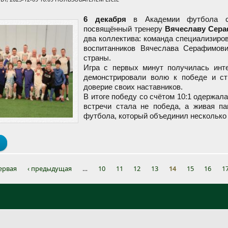
6 декабря
в Академии футбола со
посвящённый тренеру
Вячеславу Сера
два коллектива: команда специализиро
воспитанников Вячеслава Серафимови
страны.
Игра с первых минут получилась инт
демонстрировали волю к победе и ст
доверие своих наставников.
В итоге победу со счётом 10:1 одержал
встречи стала не победа, а живая па
футбола, который объединил несколько 
о Традиционный матч памяти Вячеслава Левникова собрал футбо
ервая
‹ предыдущая
…
10
11
12
13
14
15
16
1
ы