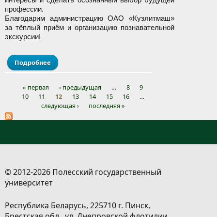
профессии.
Благодарим администрацию ОАО «Кузлитмаш»
за тёплый приём и организацию познавательной
экскурсии!
Подробнее
о Взгляд на производство изнутри:
учащиеся лицея посетили ОАО «Кузлитмаш»
« первая
‹ предыдущая
…
8
9
10
11
12
13
14
15
16
…
Страницы
следующая ›
последняя »
© 2012-2026 Полесский государственный
университет
Республика Беларусь, 225710 г. Пинск,
Брестская обл., ул. Днепровской флотилии,