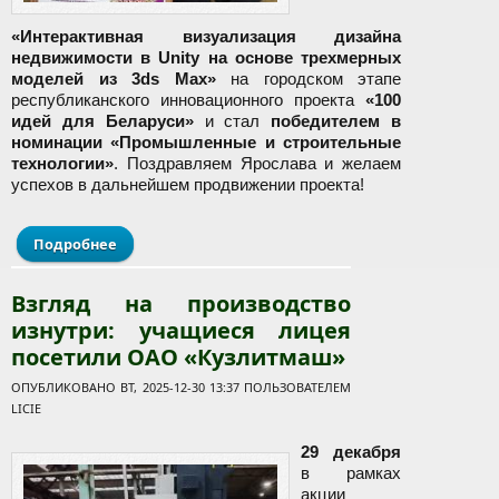
«Интерактивная визуализация дизайна
недвижимости в Unity на основе трехмерных
моделей из 3ds Max»
на городском этапе
республиканского инновационного проекта
«100
идей для Беларуси»
и стал
победителем в
номинации «Промышленные и строительные
технологии»
. Поздравляем Ярослава и желаем
успехов в дальнейшем продвижении проекта!
Подробнее
о Поздравляем победителя городского этапа
республиканского инновационного проекта «100
идей для Беларуси»!
Взгляд на производство
изнутри: учащиеся лицея
посетили ОАО «Кузлитмаш»
ОПУБЛИКОВАНО ВТ, 2025-12-30 13:37 ПОЛЬЗОВАТЕЛЕМ
LICIE
29 декабря
в рамках
акции