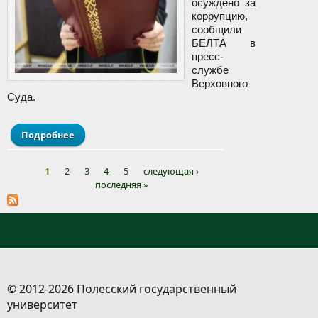
осуждено за
коррупцию,
сообщили
БЕЛТА в
пресс-
службе
Верховного
Суда.
Подробнее
о Более 300 человек в первом полугодии осуждено
за коррупцию
1
2
3
4
5
следующая ›
последняя »
Страницы
© 2012-2026 Полесский государственный
университет