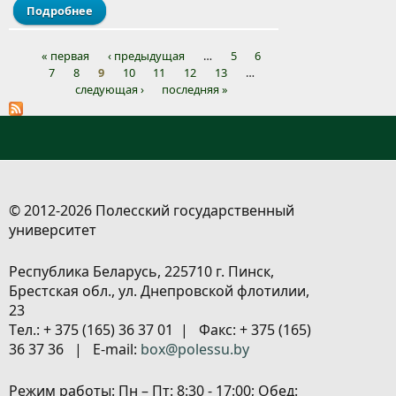
Подробнее
о Поздравляем!
« первая
‹ предыдущая
…
5
6
7
8
9
10
11
12
13
…
Страницы
следующая ›
последняя »
© 2012-2026 Полесский государственный
университет
Республика Беларусь, 225710 г. Пинск,
Брестская обл., ул. Днепровской флотилии,
23
Tел.: + 375 (165) 36 37 01 | Факс: + 375 (165)
36 37 36 | E-mail:
box@polessu.by
Режим работы: Пн – Пт: 8:30 - 17:00; Обед: