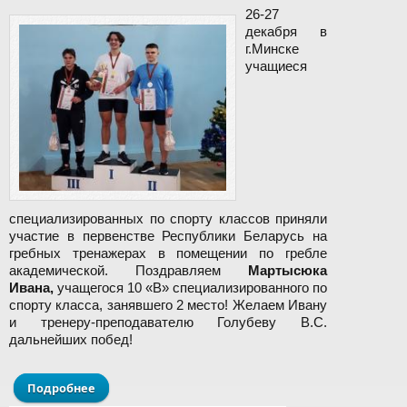
26-27
декабря в
г.Минске
учащиеся
специализированных по спорту классов приняли
участие в первенстве Республики Беларусь на
гребных тренажерах в помещении по гребле
академической. Поздравляем
Мартысюка
Ивана,
учащегося 10 «В» специализированного по
спорту класса, занявшего 2 место! Желаем Ивану
и тренеру-преподавателю Голубеву В.С.
дальнейших побед!
Подробнее
о Поздравляем победителей первенства
Республики Беларусь на гребных тренажерах!