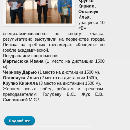
Крупко
Кирилл,
Остапчук
Илья
,
учащиеся 10
«В»
специализированного по спорту класса,
результативно выступили на первенстве города
Пинска на гребных тренажерах «Концепт» по
гребле академической.
Поздравляем спортсменов:
Мартысюка Ивана
(1 место на дистанции 1500
м),
Чернову Дарью
(1 место на дистанции 1500 м),
Остапчука Илью
(2 место на дистанции 1500),
Крупко Кирилла
(3 место на дистанции 1500 м),
Желаем новых побед ребятам и тренерам-
преподавателям: Голубеву В.С., Жук Е.В.,
Смоляковой М.С.!
Подробнее
о Поздравляем победителей!