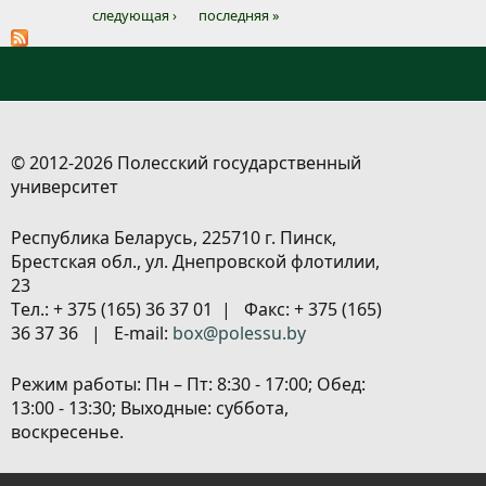
Страницы
следующая ›
последняя »
© 2012-2026 Полесский государственный
университет
Республика Беларусь, 225710 г. Пинск,
Брестская обл., ул. Днепровской флотилии,
23
Tел.: + 375 (165) 36 37 01 | Факс: + 375 (165)
36 37 36 | E-mail:
box@polessu.by
Режим работы: Пн – Пт: 8:30 - 17:00; Обед:
13:00 - 13:30; Выходные: суббота,
воскресенье.
Расположение объектов
|
Политика