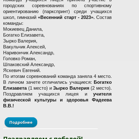
городских соревнованиях по спортивному
ориентированию (паркспринт) среди учащихся
школ, гимназий
«Весенний старт - 2023».
Состав
команды:
Мокиевец Данила,
Богатко Елизавета,
Зырко Валерия,
Вакульчик Алексей,
Наривончик Александр,
Головко Роман,
Шпаковский Александр,
Яскевич Евгений.
По итогам соревнований команда заняла 4 место.
В личном зачете отличились учащиеся:
Богатко
Елизавета
(1 место) и
Зырко Валерия
(2 место).
Поздравляем учащихся лицея и
учителя
физической культуры и здоровья Фадеева
В.В.!
Подробнее
о Поздравляем!
Поздравляем с победой!