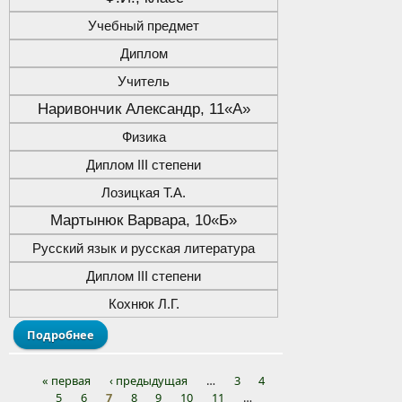
Учебный предмет
Диплом
Учитель
Наривончик Александр, 11«А»
Физика
Диплом III степени
Лозицкая Т.А.
Мартынюк Варвара, 10«Б»
Русский язык и русская литература
Диплом III степени
Кохнюк Л.Г.
Подробнее
о Поздравляем победителей заключительного
этапа республиканской олимпиады по учебным
предметам!
« первая
‹ предыдущая
…
3
4
5
6
7
8
9
10
11
…