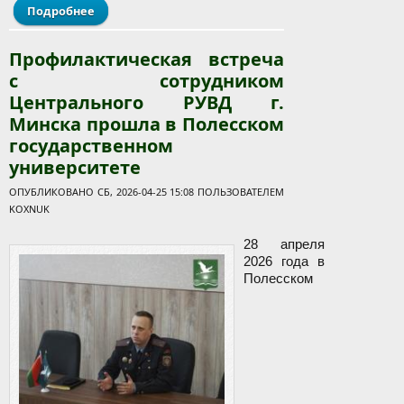
Подробнее
о Студенты ПолесГУ приняли участие в конкурсе
"Родник духовного наследия", организованном
Министерством образования Республики
Профилактическая встреча
Беларусь и Белорусской Православной Церковью
с сотрудником
Центрального РУВД г.
Минска прошла в Полесском
государственном
университете
ОПУБЛИКОВАНО СБ, 2026-04-25 15:08 ПОЛЬЗОВАТЕЛЕМ
KOXNUK
28 апреля
2026 года в
Полесском