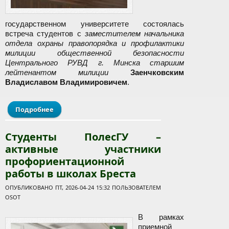
государственном университете состоялась
встреча студентов с
заместителем начальника
отдела охраны правопорядка и профилактики
милиции общественной безопасности
Центрального РУВД г. Минска старшим
лейтенантом милиции
Заенчковским
Владиславом Владимировичем
.
Подробнее
о Профилактическая встреча с сотрудником
Центрального РУВД г. Минска прошла в
Полесском государственном университете
Студенты ПолесГУ –
активные участники
профориентационной
работы в школах Бреста
ОПУБЛИКОВАНО ПТ, 2026-04-24 15:32 ПОЛЬЗОВАТЕЛЕМ
OSOT
В рамках
приемной