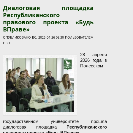
молодежи – будущему Беларуси", приуроченная к
Диалоговая площадка
20-летию УО "Полесский государственный
Республиканского
университет"
правового проекта «Будь
ВПраве»
ОПУБЛИКОВАНО ВС, 2026-04-26 08:30 ПОЛЬЗОВАТЕЛЕМ
OSOT
28 апреля
2026 года в
Полесском
государственном университете прошла
диалоговая площадка
Республиканского
правового проекта «Будь ВПраве».