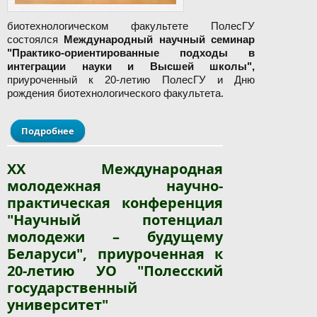
биотехнологическом факультете ПолесГУ
состоялся
Международный научный семинар
"Практико‑ориентированные подходы в
интеграции науки и Высшей школы",
приуроченный к 20‑летию ПолесГУ и Дню
рождения биотехнологического факультета.
Подробнее
о Международный научный семинар
"Практико‑ориентированные подходы в
интеграции науки и Высшей школы"
XX Международная
молодежная научно-
практическая конференция
"Научный потенциал
молодежи – будущему
Беларуси", приуроченная к
20-летию УО "Полесский
государственный
университет"