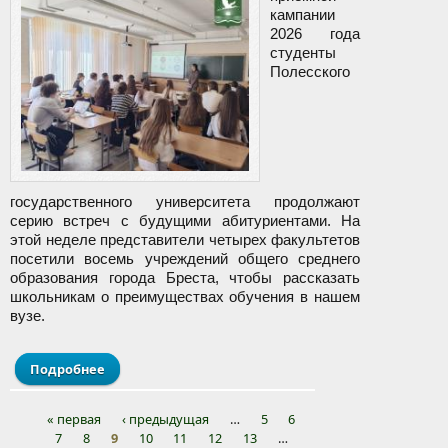
кампании
2026 года
студенты
Полесского
государственного университета продолжают
серию встреч с будущими абитуриентами. На
этой неделе представители четырех факультетов
посетили восемь учреждений общего среднего
образования города Бреста, чтобы рассказать
школьникам о преимуществах обучения в нашем
вузе.
Подробнее
о Студенты ПолесГУ – активные участники
профориентационной работы в школах Бреста
« первая
‹ предыдущая
…
5
6
7
8
9
10
11
12
13
…
Страницы