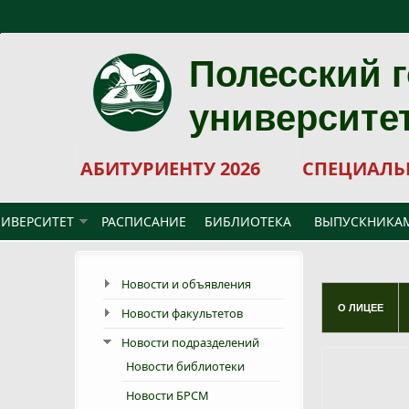
Перейти к основному содержанию
Полесский 
университе
АБИТУРИЕНТУ 2026
СПЕЦИАЛЬ
ИВЕРСИТЕТ
РАСПИСАНИЕ
БИБЛИОТЕКА
ВЫПУСКНИКА
Новости и объявления
О ЛИЦЕЕ
Новости факультетов
Новости подразделений
Новости библиотеки
Новости БРСМ