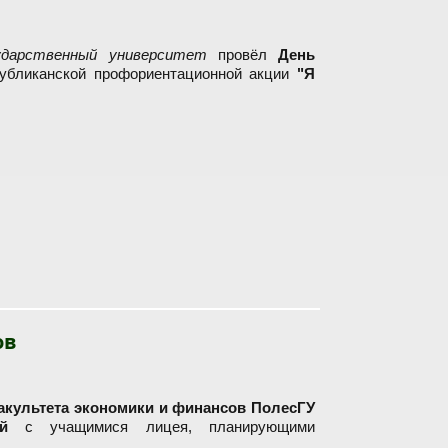
ударственный университет
провёл
День
убликанской профориентационной акции
"Я
ытых дверей в рамках акции "Я выбираю профессию"
ов
акультета экономики и финансов ПолесГУ
й
с учащимися лицея, планирующими