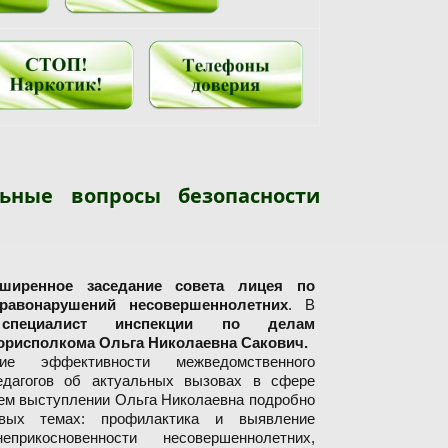
ьные вопросы безопасности
сширенное заседание совета лицея по
равонарушений несовершеннолетних
. В
е
специалист инспекции по делам
орисполкома Ольга Николаевна Сакович.
е эффективности межведомственного
едагогов об актуальных вызовах в сфере
оем выступлении Ольга Николаевна подробно
евых темах: профилактика и выявление
рикосновенности несовершеннолетних,