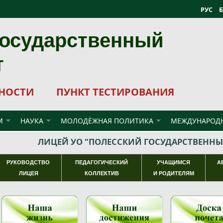
РУС
государственный
т
НОСТИ
ПУНКТ ТЕСТИРОВАНИЯ
М
НАУКА
МОЛОДЁЖНАЯ ПОЛИТИКА
МЕЖДУНАРОДН
ЛИЦЕЙ УО "ПОЛЕССКИЙ ГОСУДАРСТВЕННЫ
РУКОВОДСТВО
ПЕДАГОГИЧЕСКИЙ
УЧАЩИМСЯ
А
ЛИЦЕЯ
КОЛЛЕКТИВ
И РОДИТЕЛЯМ