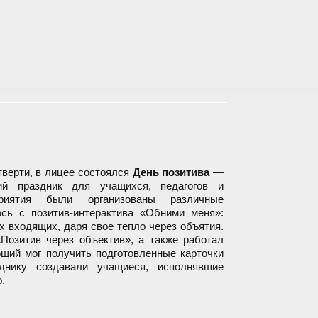
ти 2025/2026 учебного года
тверти, в лицее состоялся
День позитива
—
ий праздник для учащихся, педагогов и
риятия были организованы различные
сь с позитив-интерактива «Обними меня»:
х входящих, даря свое тепло через объятия.
Позитив через объектив», а также работал
щий мог получить подготовленные карточки
днику создавали учащиеся, исполнявшие
.