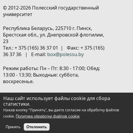
© 2012-2026 Полесский государственный
университет
Республика Беларусь, 225710 г. Пинск,
Брестская обл., ул. Днепровской флотилии,
23
Tел.: + 375 (165) 36 37 01 | Факс: + 375 (165)
36 37 36 | E-mail:
box@polessu.by
Режим работы: Пн – Пт: 8:30 - 17:00; Обед:
13:00 - 13:30; Выходные: суббота,
воскресенье.
Расположение объектов
|
Политика
Наш сайт использует файлы cookie для сбора
обработки персональных данных
|
статистики.
Настройка cookies
Нажав кнопку "Принять", вы даете согласие на обработку файлов
cookie.
Политика обработки файлов cookie
Принять
Отклонить