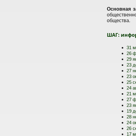
Основная з
общественн
общества.
ШАГ: инфо
31 м
26 ф
29 я
23 д
27 н
23 о
25 с
24 а
21 м
27 ф
23 я
19 д
28 н
24 о
26 с
17 м