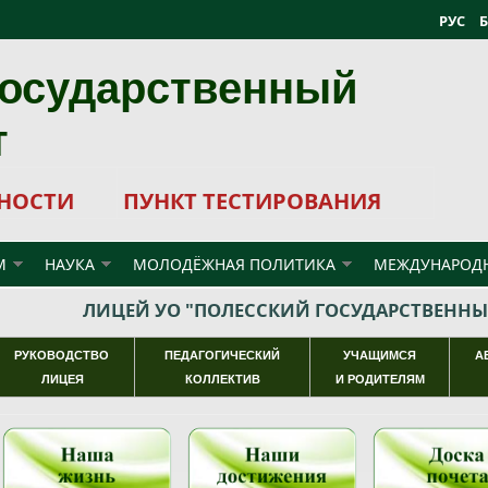
РУС
государственный
т
НОСТИ
ПУНКТ ТЕСТИРОВАНИЯ
М
НАУКА
МОЛОДЁЖНАЯ ПОЛИТИКА
МЕЖДУНАРОДН
ЛИЦЕЙ УО "ПОЛЕССКИЙ ГОСУДАРСТВЕННЫ
РУКОВОДСТВО
ПЕДАГОГИЧЕСКИЙ
УЧАЩИМСЯ
А
ЛИЦЕЯ
КОЛЛЕКТИВ
И РОДИТЕЛЯМ