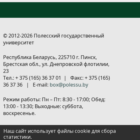
© 2012-2026 Полесский государственный
университет
Республика Беларусь, 225710 г. Пинск,
Брестская обл., ул. Днепровской флотилии,
23
Tел.: + 375 (165) 36 37 01 | Факс: + 375 (165)
36 37 36 | E-mail:
box@polessu.by
Режим работы: Пн – Пт: 8:30 - 17:00; Обед:
13:00 - 13:30; Выходные: суббота,
воскресенье.
Расположение объектов
|
Политика
Наш сайт использует файлы cookie для сбора
обработки персональных данных
|
статистики.