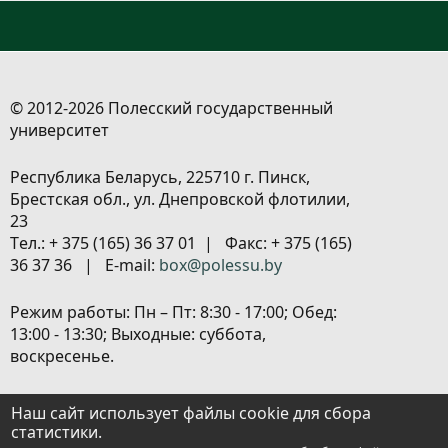
© 2012-2026 Полесский государственный
университет
Республика Беларусь, 225710 г. Пинск,
Брестская обл., ул. Днепровской флотилии,
23
Tел.: + 375 (165) 36 37 01 | Факс: + 375 (165)
36 37 36 | E-mail:
box@polessu.by
Режим работы: Пн – Пт: 8:30 - 17:00; Обед:
13:00 - 13:30; Выходные: суббота,
воскресенье.
Расположение объектов
|
Политика
Наш сайт использует файлы cookie для сбора
обработки персональных данных
|
статистики.
Настройка cookies