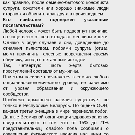
как правило, после семейно-бытового конфликта
супруги, сожители или хорошо знакомые люди
стараются обвинить друг друга в происшедшем.
Кто наиболее подвержен указанным
посягательствам?
Любой человек может быть подвергнут насилию,
но чаще всего от него страдают женщины и дети.
Однако в ряде случаев и они, доведённые до
отчаяния пьянством, побоями супруга (отца),
могут причинить телесные повреждения своему
обидчику, иногда с летальным исходом.
Так, четвёртую часть жертв бытовых
преступлений составляют мужчины.
При этом насилие проявляется в семьях любого
социально-экономического уровня, не зависимо
от уровня образования и окружающего
сообщества.
Проблема домашнего насилия существует не
только в Республике Беларусь. По оценке ООН,
каждая третья женщина в мире перенесла побои.
Данные Всемирной организации здравоохранения
свидетельствуют о том, что от 15% до 71%
представительниц слабого пола сообщали о
совершении физического насилия над ними со