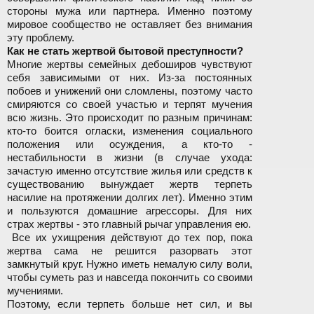
стороны мужа или партнера. Именно поэтому
мировое сообщество не оставляет без внимания
эту проблему.
Как не стать жертвой бытовой преступности?
Многие жертвы семейных дебоширов чувствуют
себя зависимыми от них. Из-за постоянных
побоев и унижений они сломлены, поэтому часто
смиряются со своей участью и терпят мучения
всю жизнь. Это происходит по разным причинам:
кто-то боится огласки, изменения социального
положения или осуждения, а кто-то -
нестабильности в жизни (в случае ухода:
зачастую именно отсутствие жилья или средств к
существованию вынуждает жертв терпеть
насилие на протяжении долгих лет). Именно этим
и пользуются домашние агрессоры. Для них
страх жертвы - это главный рычаг управления ею.
Все их ухищрения действуют до тех пор, пока
жертва сама не решится разорвать этот
замкнутый круг. Нужно иметь немалую силу воли,
чтобы суметь раз и навсегда покончить со своими
мучениями.
Поэтому, если терпеть больше нет сил, и вы