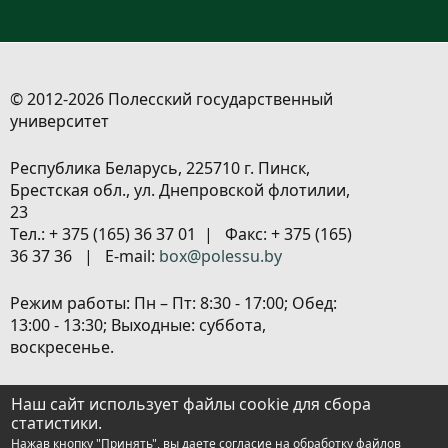
© 2012-2026 Полесский государственный
университет
Республика Беларусь, 225710 г. Пинск,
Брестская обл., ул. Днепровской флотилии,
23
Tел.: + 375 (165) 36 37 01 | Факс: + 375 (165)
36 37 36 | E-mail:
box@polessu.by
Режим работы: Пн – Пт: 8:30 - 17:00; Обед:
13:00 - 13:30; Выходные: суббота,
воскресенье.
Расположение объектов
|
Политика
Наш сайт использует файлы cookie для сбора
обработки персональных данных
|
статистики.
Настройка cookies
Нажав кнопку "Принять", вы даете согласие на обработку файлов