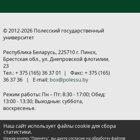
© 2012-2026 Полесский государственный
университет
Республика Беларусь, 225710 г. Пинск,
Брестская обл., ул. Днепровской флотилии,
23
Tел.: + 375 (165) 36 37 01 | Факс: + 375 (165)
36 37 36 | E-mail:
box@polessu.by
Режим работы: Пн – Пт: 8:30 - 17:00; Обед:
13:00 - 13:30; Выходные: суббота,
воскресенье.
Расположение объектов
|
Политика
Наш сайт использует файлы cookie для сбора
обработки персональных данных
|
статистики.
Настройка cookies
Нажав кнопку "Принять", вы даете согласие на обработку файлов