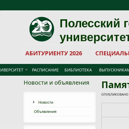
Перейти к основному содержанию
Полесский 
университе
АБИТУРИЕНТУ 2026
СПЕЦИАЛЬ
ИВЕРСИТЕТ
РАСПИСАНИЕ
БИБЛИОТЕКА
ВЫПУСКНИКА
Памят
Новости и объявления
ОПУБЛИКОВАНО В
Новости
Объявления