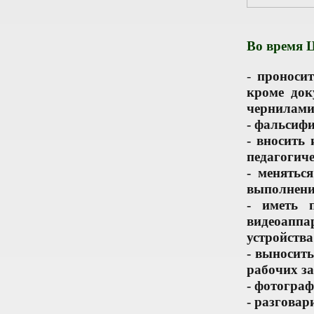
Во время
-
проносит
кроме док
чернилами 
- фальсифи
- вносить
педагогиче
- менятьс
выполнени
- иметь п
видеоаппа
устройства
- выносит
рабочих за
- фотогра
- разговар