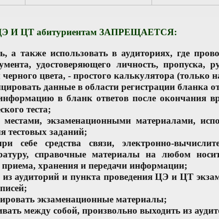
 ЦЭ И ЦТ абитуриентам ЗАПРЕЩАЕТСЯ:
ь, а также использовать в аудиториях, где про
умента, удостоверяющего личность, пропуска, р
черного цвета, - простого калькулятора (только н
цировать данные в области регистрации бланка от
 информацию в бланк ответов после окончания вр
ского теста;
я местами, экзаменационными материалами, исп
я тестовых заданий;
ри себе средства связи, электронно-вычислит
ратуру, справочные материалы на любом носи
 приема, хранения и передачи информации;
ь из аудиторий и пункта проведения ЦЭ и ЦТ экз
писей;
фировать экзаменационные материалы;
ивать между собой, произвольно выходить из аудит