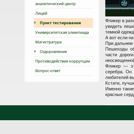
аналитический центр
Лицей
Фликер в раз
Пункт тестирования
увидеть пеше
темной одежд
Университетская олимпиада
А вот если н
Магистратура
При дальнем 
Пешеходы об
Оздоровление
части дорог
неосвещенной
Противодействие коррупции
Фликер — эт
Вопрос-ответ
серебра. Он 
любителей вы
Кстати, лучш
Именно такие
красные серд