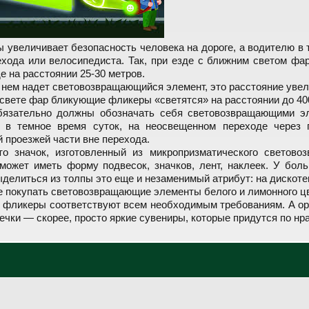
ы увеличивает безопасность человека на дороге, а водителю в 
хода или велосипедиста. Так, при езде с ближним светом фа
е на расстоянии 25-30 метров.
а нем надет световозвращающийся элемент, это расстояние увел
свете фар бликующие фликеры «светятся» на расстоянии до 40
язательно должны обозначать себя световозвращающими эл
и в темное время суток, на неосвещенном переходе через 
 проезжей части вне перехода.
о значок, изготовленный из микропризматического светово
может иметь форму подвесок, значков, лент, наклеек. У бол
делиться из толпы это еще и незаменимый атрибут: на дискоте
е покупать световозвращающие элементы белого и лимонного ц
 фликеры соответствуют всем необходимым требованиям. А ора
ечки — скорее, просто яркие сувениры, которые придутся по нр