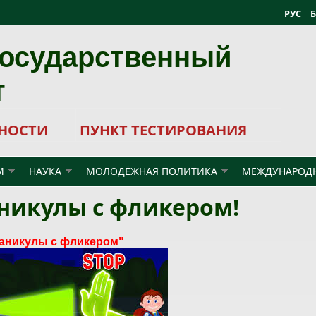
РУС
государственный
т
НОСТИ
ПУНКТ ТЕСТИРОВАНИЯ
М
НАУКА
МОЛОДЁЖНАЯ ПОЛИТИКА
МЕЖДУНАРОДН
никулы с фликером!
каникулы с фликером"