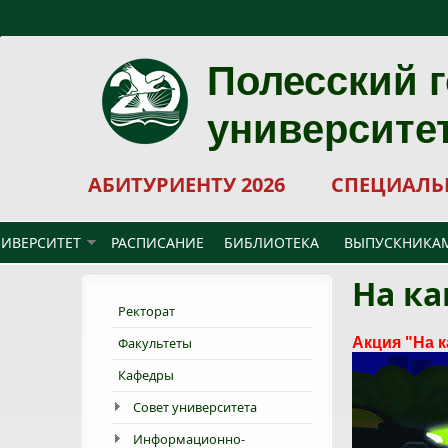
Перейти к основному содержанию
Полесский 
университе
АБИТУРИЕНТУ 2026
СПЕЦИАЛЬ
ИВЕРСИТЕТ
РАСПИСАНИЕ
БИБЛИОТЕКА
ВЫПУСКНИКА
На ка
Ректорат
Факультеты
Акция "На 
Кафедры
Совет университета
Информационно-