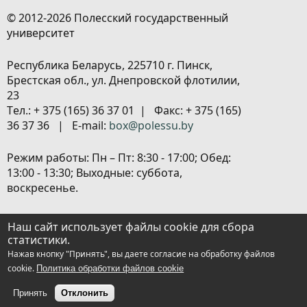
© 2012-2026 Полесский государственный
университет
Республика Беларусь, 225710 г. Пинск,
Брестская обл., ул. Днепровской флотилии,
23
Tел.: + 375 (165) 36 37 01 | Факс: + 375 (165)
36 37 36 | E-mail:
box@polessu.by
Режим работы: Пн – Пт: 8:30 - 17:00; Обед:
13:00 - 13:30; Выходные: суббота,
воскресенье.
Расположение объектов
|
Политика
Наш сайт использует файлы cookie для сбора
обработки персональных данных
|
статистики.
Настройка cookies
Нажав кнопку "Принять", вы даете согласие на обработку файлов
cookie.
Политика обработки файлов cookie
Принять
Отклонить