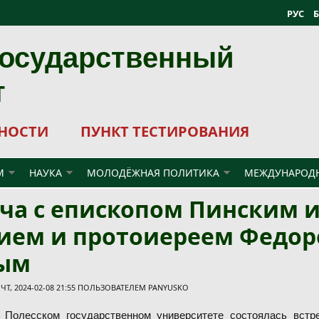
РУС
государственный
т
НОСТИ
ПУНКТ ТЕСТИРОВАНИЯ
М
НАУКА
МОЛОДЁЖНАЯ ПОЛИТИКА
МЕЖДУНАРОДН
еча с епископом Пинским 
гием и протоиереем Федо
ым
Т, 2024-02-08 21:55 ПОЛЬЗОВАТЕЛЕМ
PANYUSKO
 Полесском государственном университете состоялась вст