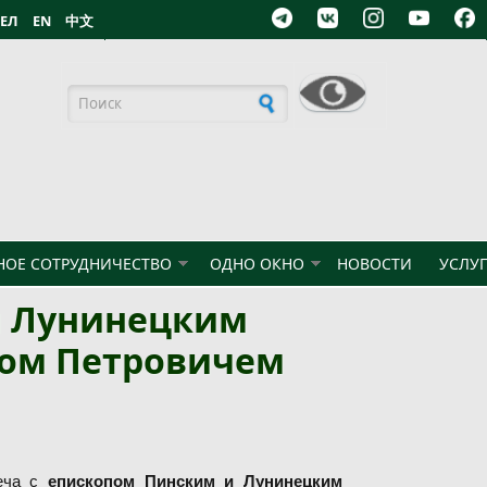
БЕЛ
EN
中文
Форма поиска
ОЕ СОТРУДНИЧЕСТВО
ОДНО ОКНО
НОВОСТИ
УСЛУ
и Лунинецким
ром Петровичем
реча с
епископом Пинским и Лунинецким