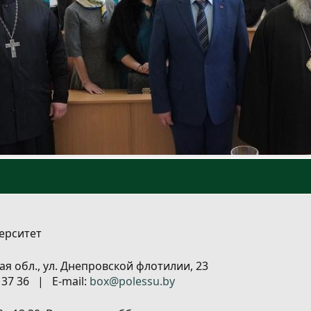
ерситет
ая обл., ул. Днепровской флотилии, 23
6 37 36 | E-mail:
box@polessu.by