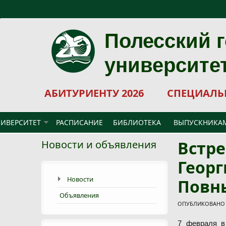
Перейти к основному содержанию
Полесский 
университе
АБИТУРИЕНТУ 2026
СПЕЦИАЛЬ
ИВЕРСИТЕТ
РАСПИСАНИЕ
БИБЛИОТЕКА
ВЫПУСКНИКА
Встр
Новости и объявления
Геор
Новости
Повн
Объявления
ОПУБЛИКОВАНО Ч
7 февраля в