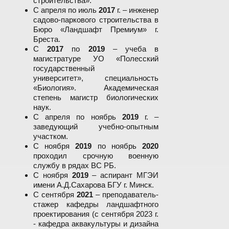
строительства».
С апреля по июль
2017
г. – инженер
садово-паркового строительства в
Бюро «Ландшафт Премиум» г.
Бреста.
С
2017
по
2019
– учеба в
магистратуре УО «Полесский
государственный
университет», специальность
«Биология». Академическая
степень магистр биологических
наук.
С апреля по ноябрь
2019
г. –
заведующий учебно-опытным
участком.
С ноября
2019
по ноябрь
2020
проходил срочную военную
службу в рядах ВС РБ.
С ноября
2019
– аспирант МГЭИ
имени А.Д.Сахарова БГУ г. Минск.
С сентября
2021
– преподаватель-
стажер кафедры ландшафтного
проектирования (с сентября 2023 г.
- кафедра аквакультуры и дизайна