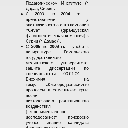
Педагогическом Институте (г.
Дараа, Сирия).
С
2003
по
2004 гг.
–
представитель у
эксклюзивного агента компании
«Сeva» (французская
фармацевтическая компания) в
Сирии (г. Дамаск).
С
2005
по
2009 гг.
– учеба в
аспирантуре Гомельского
государственного
медицинского университета,
защита диссертации по
специальности 03.01.04 -
Биохимия на
тему: «Кислородзависимые
процессы в семенниках крыс
после
низкодозового радиационного
воздействия
(экспериментальное
исследование)», присвоено
ученое звание кандидата
биологических наук.